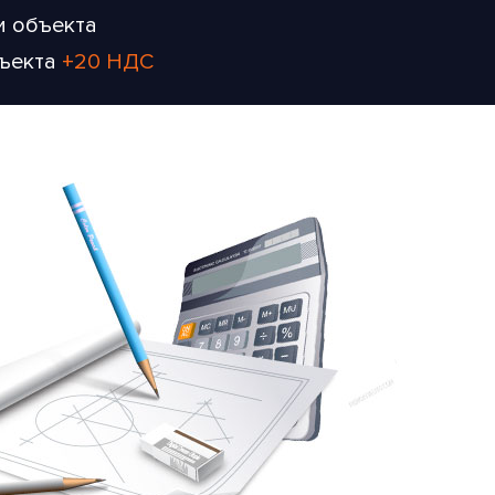
и объекта
бъекта
+20 НДС