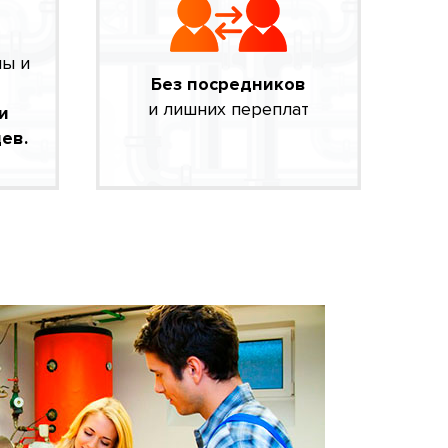
мы и
Без посредников
и лишних переплат
и
ев.