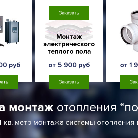
Заказать
Монтаж
электрического
теплого пола
00 руб
от 5 900 руб
от 1 
зать
Заказать
Зак
а монтаж
отопления “по
1 кв. метр монтажа системы отопления в