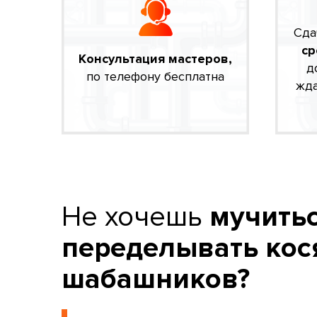
Сда
ср
Консультация мастеров,
д
по телефону бесплатна
жда
Не хочешь
мучитьс
переделывать кос
шабашников?