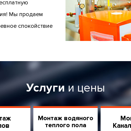
бесплатную
ния! Мы продаем
шевное спокойствие
Услуги
и цены
таж
Монтаж водяного
Мо
теплого пола
лов
Канал