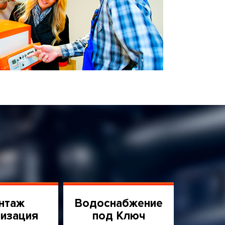
нтаж
Водоснабжение
изация
под Ключ