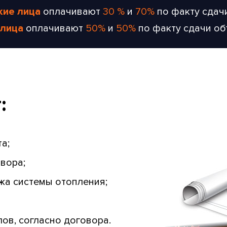
кие лица
оплачивают
30 %
и
70%
по факту сдач
лица
оплачивают
50%
и
50%
по факту сдачи о
:
а;
вора;
ажа системы отопления;
ов, согласно договора.