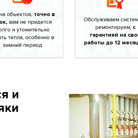
ча объектов,
точно в
Обслуживаем систе
ок,
вам не придется
ремонтируем,
с
олго и утомительно
гарантией на сво
ть тепла, особенно в
работы до 12 месяц
зимний период
я и
яки