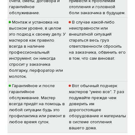
счета, сметы, договора и
привести к проблемам
гарантийное
отопления и головной
обслуживание.
боли заказчика в будущем.
Монтаж и установка на
В случае какой-либо
высоком уровне, в целом
неисправности или
это подход к своему делу. У
внештатной ситуаций
мастеров как правило
стараться весь груз
всегда в наличие
ответственности сбросить
профессиональный
на заказчика, обвинить его
инструмент, он никогда
в том, что сам виноват.
спросит у заказчика
болгарку, перфоратор или
молоток.
Гарантийное и после
Вот обычный подчерк
гарантийное
мастеров "умею все". 7 раз
обслуживание. Мастер
подумайте прежде чем
всегда придёт на помощь в
доверить им
любой ситуации будь это
дорогостоящее
профилактика или ремонт в
оборудование и материалы
любое время суток.
в системе отопления
вашего дома.