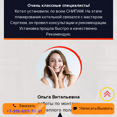
Очень классные специалисты!
Котел установили, по всем СНИПАМ. На этапе
планирования котельной связался с мастером
Сергеем, он провел консультации и рекомендации.
Установка прошла быстро и качественно.
Рекомендую.
Ольга Витальевна
работы по монтажу
Заказать
Написать/Вызвать
теплого пола
+7-916-697-70-91