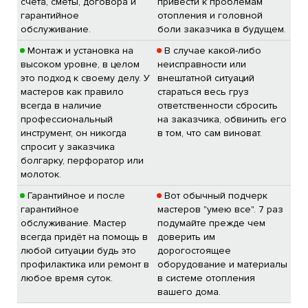
счета, сметы, договора и
привести к проблемам
гарантийное
отопления и головной
обслуживание.
боли заказчика в будущем.
Монтаж и установка на
В случае какой-либо
высоком уровне, в целом
неисправности или
это подход к своему делу. У
внештатной ситуаций
мастеров как правило
стараться весь груз
всегда в наличие
ответственности сбросить
профессиональный
на заказчика, обвинить его
инструмент, он никогда
в том, что сам виноват.
спросит у заказчика
болгарку, перфоратор или
молоток.
Гарантийное и после
Вот обычный подчерк
гарантийное
мастеров "умею все". 7 раз
обслуживание. Мастер
подумайте прежде чем
всегда придёт на помощь в
доверить им
любой ситуации будь это
дорогостоящее
профилактика или ремонт в
оборудование и материалы
любое время суток.
в системе отопления
вашего дома.