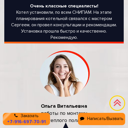
Очень классные специалисты!
Котел установили, по всем СНИПАМ. На этапе
планирования котельной связался с мастером
Сергеем, он провел консультации и рекомендации.
Установка прошла быстро и качественно.
Рекомендую.
Ольга Витальевна
работы по монтажу
Заказать
Написать/Вызвать
теплого пола
+7-916-697-70-91