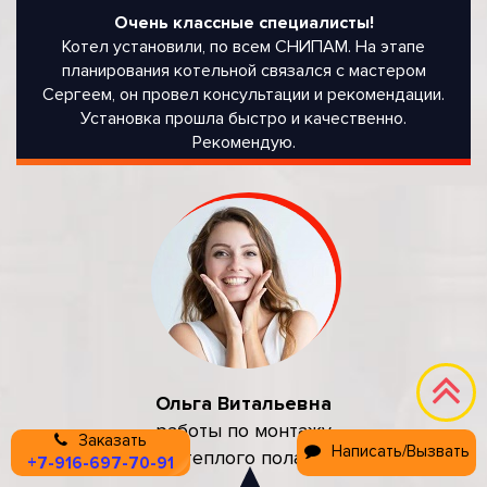
Очень классные специалисты!
Котел установили, по всем СНИПАМ. На этапе
планирования котельной связался с мастером
Сергеем, он провел консультации и рекомендации.
Установка прошла быстро и качественно.
Рекомендую.
Ольга Витальевна
работы по монтажу
Заказать
Написать/Вызвать
теплого пола
+7-916-697-70-91