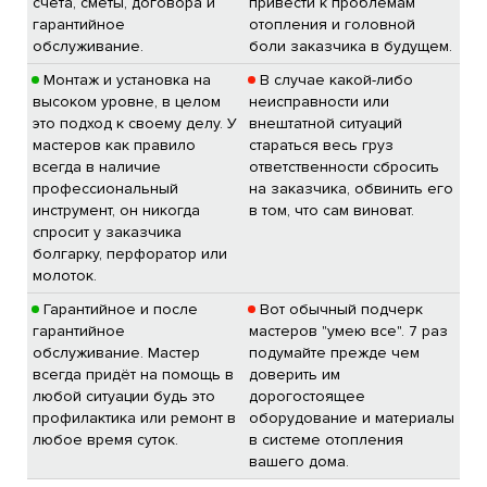
счета, сметы, договора и
привести к проблемам
гарантийное
отопления и головной
обслуживание.
боли заказчика в будущем.
Монтаж и установка на
В случае какой-либо
высоком уровне, в целом
неисправности или
это подход к своему делу. У
внештатной ситуаций
мастеров как правило
стараться весь груз
всегда в наличие
ответственности сбросить
профессиональный
на заказчика, обвинить его
инструмент, он никогда
в том, что сам виноват.
спросит у заказчика
болгарку, перфоратор или
молоток.
Гарантийное и после
Вот обычный подчерк
гарантийное
мастеров "умею все". 7 раз
обслуживание. Мастер
подумайте прежде чем
всегда придёт на помощь в
доверить им
любой ситуации будь это
дорогостоящее
профилактика или ремонт в
оборудование и материалы
любое время суток.
в системе отопления
вашего дома.