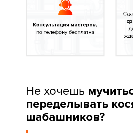
Сда
ср
Консультация мастеров,
д
по телефону бесплатна
жда
Не хочешь
мучитьс
переделывать кос
шабашников?