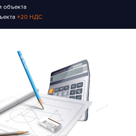
и объекта
бъекта
+20 НДС