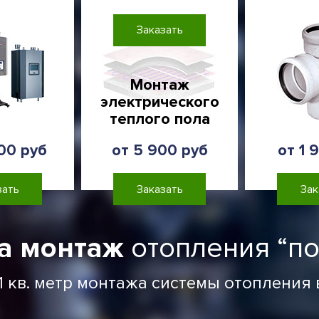
Заказать
Монтаж
электрического
теплого пола
00 руб
от 5 900 руб
от 1 
зать
Заказать
Зак
а монтаж
отопления “по
1 кв. метр монтажа системы отопления в