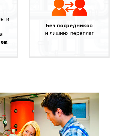
мы и
Без посредников
и лишних переплат
и
ев.