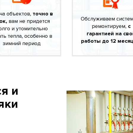
ча объектов,
точно в
Обслуживаем систе
ок,
вам не придется
ремонтируем,
с
олго и утомительно
гарантией на сво
ть тепла, особенно в
работы до 12 месяц
зимний период
я и
яки