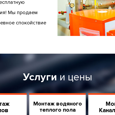
бесплатную
ния! Мы продаем
шевное спокойствие
Услуги
и цены
таж
Монтаж водяного
Мо
теплого пола
лов
Канал