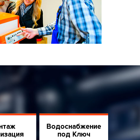
нтаж
Водоснабжение
изация
под Ключ