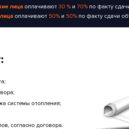
кие лица
оплачивают
30 %
и
70%
по факту сдач
лица
оплачивают
50%
и
50%
по факту сдачи о
:
а;
вора;
ажа системы отопления;
ов, согласно договора.