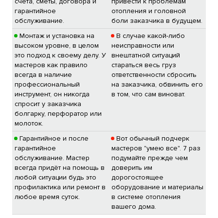
счета, сметы, договора и
привести к проблемам
гарантийное
отопления и головной
обслуживание.
боли заказчика в будущем.
Монтаж и установка на
В случае какой-либо
высоком уровне, в целом
неисправности или
это подход к своему делу. У
внештатной ситуаций
мастеров как правило
стараться весь груз
всегда в наличие
ответственности сбросить
профессиональный
на заказчика, обвинить его
инструмент, он никогда
в том, что сам виноват.
спросит у заказчика
болгарку, перфоратор или
молоток.
Гарантийное и после
Вот обычный подчерк
гарантийное
мастеров "умею все". 7 раз
обслуживание. Мастер
подумайте прежде чем
всегда придёт на помощь в
доверить им
любой ситуации будь это
дорогостоящее
профилактика или ремонт в
оборудование и материалы
любое время суток.
в системе отопления
вашего дома.