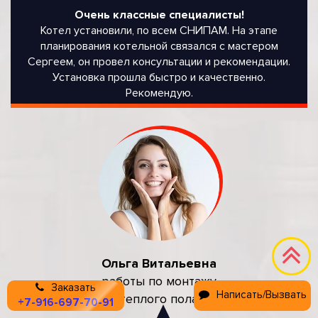
Очень классные специалисты!
Котел установили, по всем СНИПАМ. На этапе
планирования котельной связался с мастером
Сергеем, он провел консультации и рекомендации.
Установка прошла быстро и качественно.
Рекомендую.
Ольга Витальевна
работы по монтажу
Заказать
Написать/Вызвать
теплого пола
+7-916-697-70-91