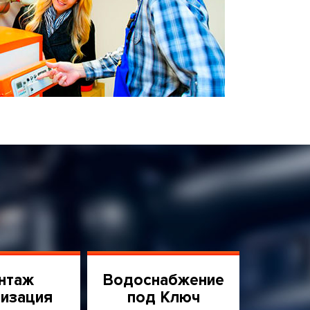
нтаж
Водоснабжение
изация
под Ключ