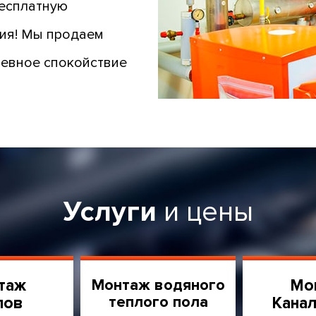
бесплатную
ния! Мы продаем
шевное спокойствие
Услуги
и цены
таж
Монтаж водяного
Мо
теплого пола
лов
Канал