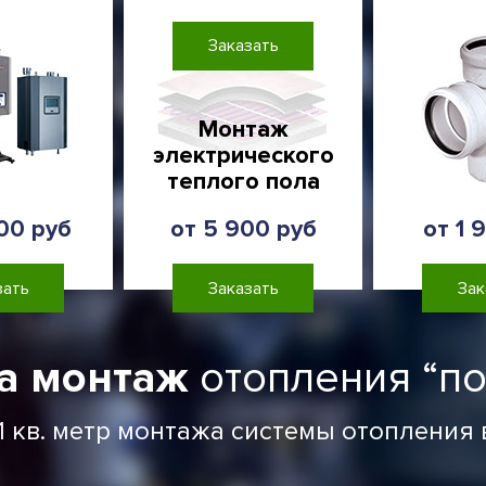
Заказать
Монтаж
электрического
теплого пола
00 руб
от 5 900 руб
от 1 
зать
Заказать
Зак
а монтаж
отопления “по
1 кв. метр монтажа системы отопления в