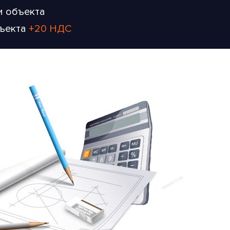
и объекта
бъекта
+20 НДС