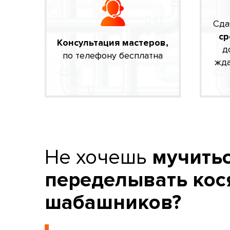
Сда
ср
Консультация мастеров,
д
по телефону бесплатна
жда
Не хочешь
мучитьс
переделывать кос
шабашников?