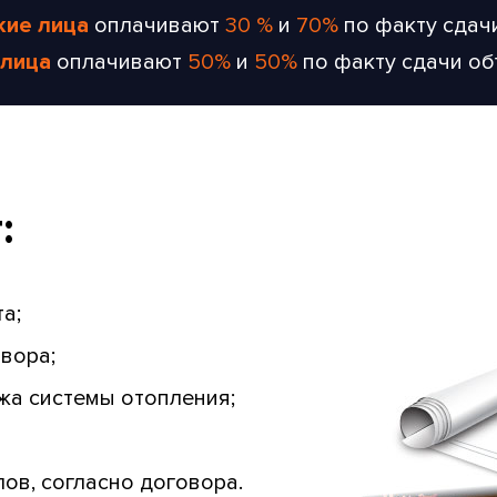
кие лица
оплачивают
30 %
и
70%
по факту сдач
лица
оплачивают
50%
и
50%
по факту сдачи о
:
а;
вора;
ажа системы отопления;
ов, согласно договора.