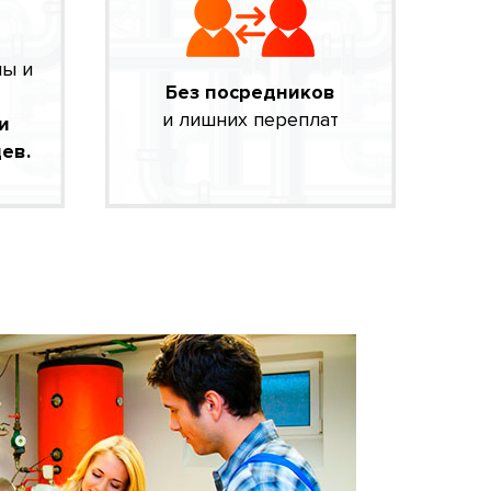
мы и
Без посредников
и лишних переплат
и
ев.