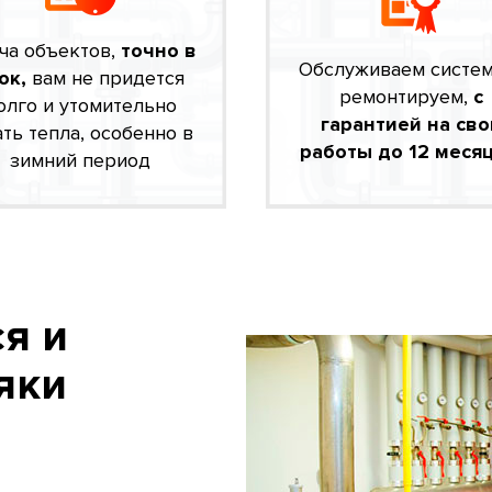
ча объектов,
точно в
Обслуживаем систе
ок,
вам не придется
ремонтируем,
с
олго и утомительно
гарантией на сво
ть тепла, особенно в
работы до 12 месяц
зимний период
я и
яки