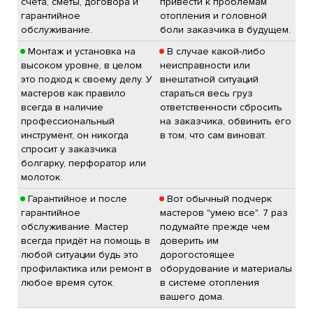
счета, сметы, договора и
привести к проблемам
гарантийное
отопления и головной
обслуживание.
боли заказчика в будущем.
Монтаж и установка на
В случае какой-либо
высоком уровне, в целом
неисправности или
это подход к своему делу. У
внештатной ситуаций
мастеров как правило
стараться весь груз
всегда в наличие
ответственности сбросить
профессиональный
на заказчика, обвинить его
инструмент, он никогда
в том, что сам виноват.
спросит у заказчика
болгарку, перфоратор или
молоток.
Гарантийное и после
Вот обычный подчерк
гарантийное
мастеров "умею все". 7 раз
обслуживание. Мастер
подумайте прежде чем
всегда придёт на помощь в
доверить им
любой ситуации будь это
дорогостоящее
профилактика или ремонт в
оборудование и материалы
любое время суток.
в системе отопления
вашего дома.