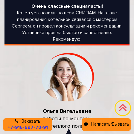
Очень классные специалисты!
Котел установили, по всем СНИПАМ. На этапе
планирования котельной связался с мастером
Сергеем, он провел консультации и рекомендации.
Установка прошла быстро и качественно.
Рекомендую.
Ольга Витальевна
работы по монтажу
Заказать
Написать/Вызвать
теплого пола
+7-916-697-70-91