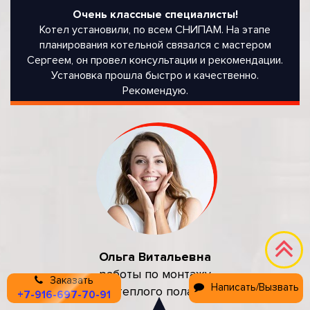
Очень классные специалисты!
Котел установили, по всем СНИПАМ. На этапе
планирования котельной связался с мастером
Сергеем, он провел консультации и рекомендации.
Установка прошла быстро и качественно.
Рекомендую.
Ольга Витальевна
работы по монтажу
Заказать
Написать/Вызвать
теплого пола
+7-916-697-70-91