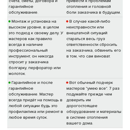
счета, сметы, договора и
привести к проблемам
гарантийное
отопления и головной
обслуживание.
боли заказчика в будущем.
Монтаж и установка на
В случае какой-либо
высоком уровне, в целом
неисправности или
это подход к своему делу. У
внештатной ситуаций
мастеров как правило
стараться весь груз
всегда в наличие
ответственности сбросить
профессиональный
на заказчика, обвинить его
инструмент, он никогда
в том, что сам виноват.
спросит у заказчика
болгарку, перфоратор или
молоток.
Гарантийное и после
Вот обычный подчерк
гарантийное
мастеров "умею все". 7 раз
обслуживание. Мастер
подумайте прежде чем
всегда придёт на помощь в
доверить им
любой ситуации будь это
дорогостоящее
профилактика или ремонт в
оборудование и материалы
любое время суток.
в системе отопления
вашего дома.