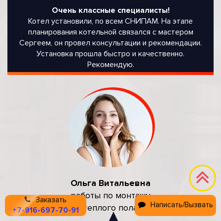
Очень классные специалисты!
Котел установили, по всем СНИПАМ. На этапе
планирования котельной связался с мастером
Сергеем, он провел консультации и рекомендации.
Установка прошла быстро и качественно.
Рекомендую.
Ольга Витальевна
работы по монтажу
Заказать
Написать/Вызвать
теплого пола
+7-916-697-70-91