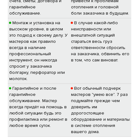
счета, сметы, договора и
привести к проблемам
гарантийное
отопления и головной
обслуживание.
боли заказчика в будущем.
Монтаж и установка на
В случае какой-либо
высоком уровне, в целом
неисправности или
это подход к своему делу. У
внештатной ситуаций
мастеров как правило
стараться весь груз
всегда в наличие
ответственности сбросить
профессиональный
на заказчика, обвинить его
инструмент, он никогда
в том, что сам виноват.
спросит у заказчика
болгарку, перфоратор или
молоток.
Гарантийное и после
Вот обычный подчерк
гарантийное
мастеров "умею все". 7 раз
обслуживание. Мастер
подумайте прежде чем
всегда придёт на помощь в
доверить им
любой ситуации будь это
дорогостоящее
профилактика или ремонт в
оборудование и материалы
любое время суток.
в системе отопления
вашего дома.