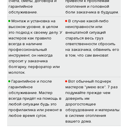
счета, сметы, договора и
привести к проблемам
гарантийное
отопления и головной
обслуживание.
боли заказчика в будущем.
Монтаж и установка на
В случае какой-либо
высоком уровне, в целом
неисправности или
это подход к своему делу. У
внештатной ситуаций
мастеров как правило
стараться весь груз
всегда в наличие
ответственности сбросить
профессиональный
на заказчика, обвинить его
инструмент, он никогда
в том, что сам виноват.
спросит у заказчика
болгарку, перфоратор или
молоток.
Гарантийное и после
Вот обычный подчерк
гарантийное
мастеров "умею все". 7 раз
обслуживание. Мастер
подумайте прежде чем
всегда придёт на помощь в
доверить им
любой ситуации будь это
дорогостоящее
профилактика или ремонт в
оборудование и материалы
любое время суток.
в системе отопления
вашего дома.