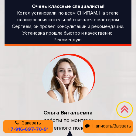
Очень классные специалисты!
Котел установили, по всем СНИПАМ. На этапе
планирования котельной связался с мастером
Сергеем, он провел консультации и рекомендации.
Установка прошла быстро и качественно.
Рекомендую.
Ольга Витальевна
работы по монтажу
Заказать
Написать/Вызвать
теплого пола
+7-916-697-70-91